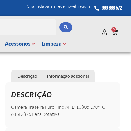
Chamada para a rede móvel nacional
969 888 572
0
Acessórios
Limpeza
Descrição
Informação adicional
DESCRIÇÃO
Camera Traseira Furo Fino AHD 1080p 170º IC
645D 875 Lens Rotativa