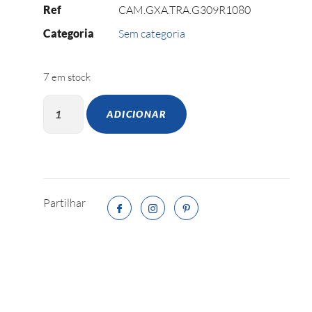
Ref
CAM.GXA.TRA.G309R1080
Categoria
Sem categoria
7 em stock
ADICIONAR
Partilhar