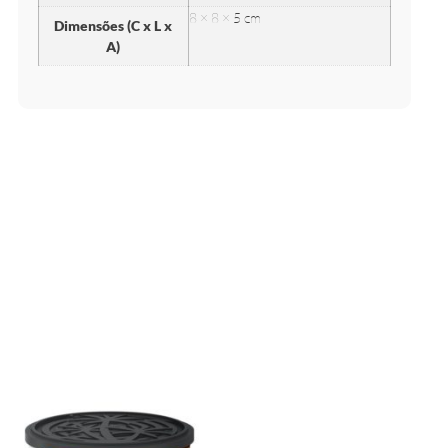
8 × 8 × 5 cm
Dimensões (C x L x
A)