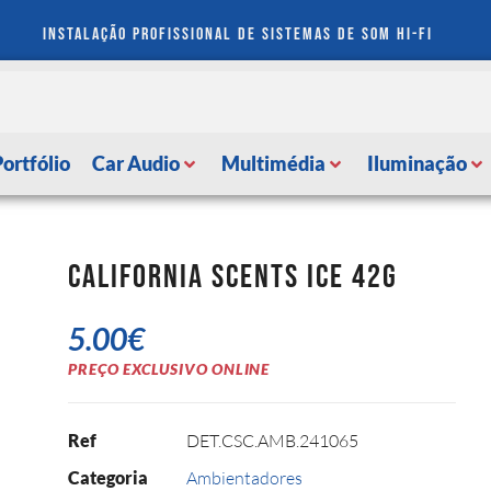
instalação profissional de sistemas de som hi-fi
Portfólio
Car Audio
Multimédia
Iluminação
California Scents Ice 42g
5.00
€
PREÇO EXCLUSIVO ONLINE
Ref
DET.CSC.AMB.241065
Categoria
Ambientadores