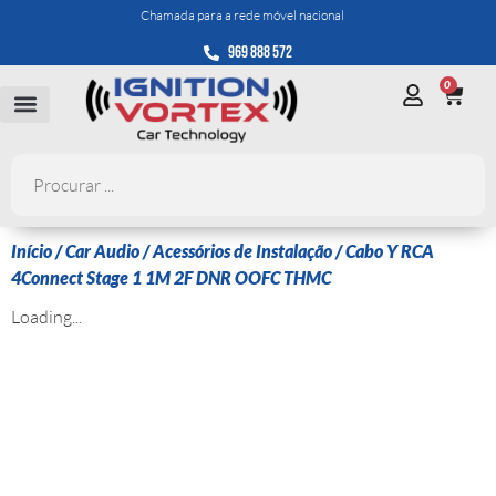
Chamada para a rede móvel nacional
969 888 572
0
Início
/
Car Audio
/
Acessórios de Instalação
/ Cabo Y RCA
4Connect Stage 1 1M 2F DNR OOFC THMC
Loading...