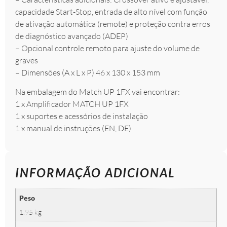
capacidade Start-Stop, entrada de alto nível com função
de ativação automática (remote) e proteção contra erros
de diagnóstico avançado (ADEP)
– Opcional controle remoto para ajuste do volume de
graves
– Dimensões (A x L x P) 46 x 130 x 153 mm
Na embalagem do Match UP 1FX vai encontrar:
1 x Amplificador MATCH UP 1FX
1 x suportes e acessórios de instalação
1 x manual de instruções (EN, DE)
INFORMAÇÃO ADICIONAL
Peso
1.95 kg