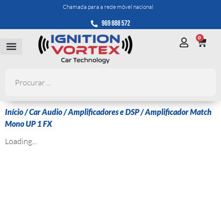
Chamada para a rede móvel nacional
969 888 572
0
Início
/
Car Audio
/
Amplificadores e DSP
/ Amplificador Match
Mono UP 1 FX
Loading...