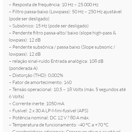
– Resposta de frequência: 10 Hz – 25.000 Hz
– Filtro passa-baixo (Lowpass): 50 Hz – 250 Hz ajustável
(pode ser desligado)
– Subsônico: 15 Hz (pode ser desligado)
– Pendente filtro passa-alto/ baixo (slope high-pass &
lowpass): 12 dB
– Pendente subsônica / passa baixo (Slope subsonic /
lowpass): 12 dB
– relação sinal-ruído Entrada analógica: 108 dB
(ponderada A)
– Distorção (THD): 0,002%
– Fator de amortecimento: 160
– Tensão operacional: 10,5 – 18 Volts (máx. 5 segundos até
6 Volts)
– Corrente inerte: 1050 mA
– Fusível: 2 x 30 A LP-Mini-fusível (APS)
– Potência nominal: DC 12 V ? 80 A máx.
– Temperatura de funcionamento: -40 °C a +70 °C
– Características adicionais: Crossover ativo e ajustável,