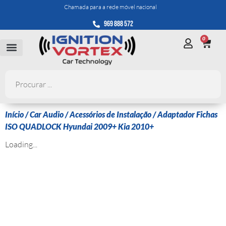
Chamada para a rede móvel nacional
969 888 572
0
Início
/
Car Audio
/
Acessórios de Instalação
/ Adaptador Fichas
ISO QUADLOCK Hyundai 2009+ Kia 2010+
Loading...