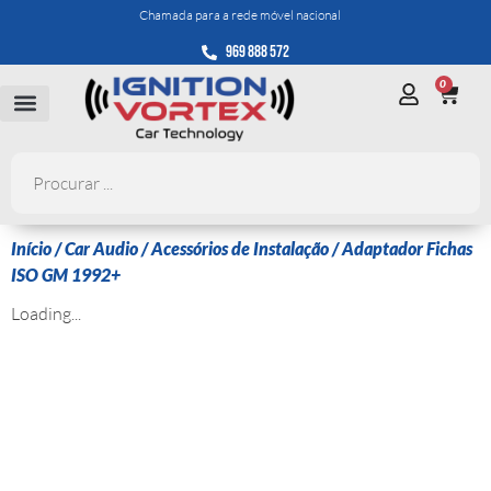
Chamada para a rede móvel nacional
969 888 572
0
Início
/
Car Audio
/
Acessórios de Instalação
/ Adaptador Fichas
ISO GM 1992+
Loading...