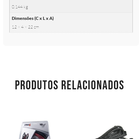
0.144 kg
Dimensões (C x L x A)
12 × 4 × 22 cm
PRODUTOS RELACIONADOS