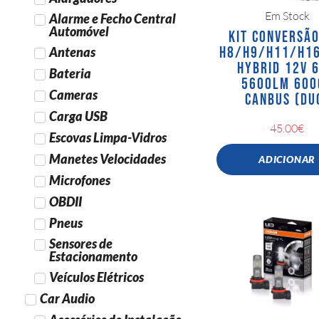
Em Stock
Alarme e Fecho Central
Automóvel
KIT CONVERSÃO
H8/H9/H11/H16
Antenas
HYBRID 12V 
Bateria
5600LM 600
Cameras
CANBUS (DU
Carga USB
45.00
€
Escovas Limpa-Vidros
Manetes Velocidades
ADICIONAR
Microfones
OBDII
Pneus
Sensores de
Estacionamento
Veículos Elétricos
Car Audio