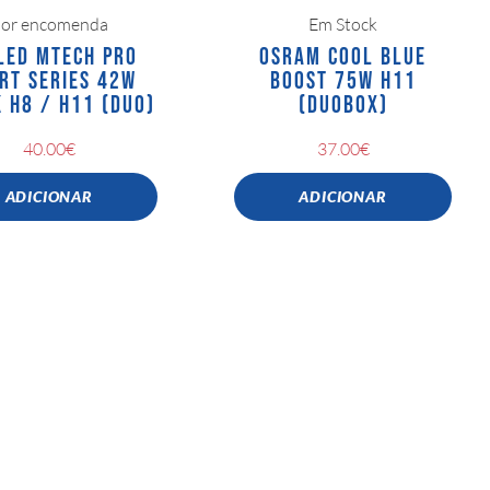
or encomenda
Em Stock
 LED MTECH PRO
OSRAM COOL BLUE
RT SERIES 42W
BOOST 75W H11
 H8 / H11 (DUO)
(DUOBOX)
40.00
€
37.00
€
ADICIONAR
ADICIONAR