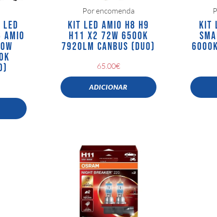
Por encomenda
P
 LED
KIT LED AMIO H8 H9
KIT
 AMIO
H11 X2 72W 6500K
SMA
60W
7920LM CANBUS (DUO)
6000K
0K
65.00
€
O)
ADICIONAR