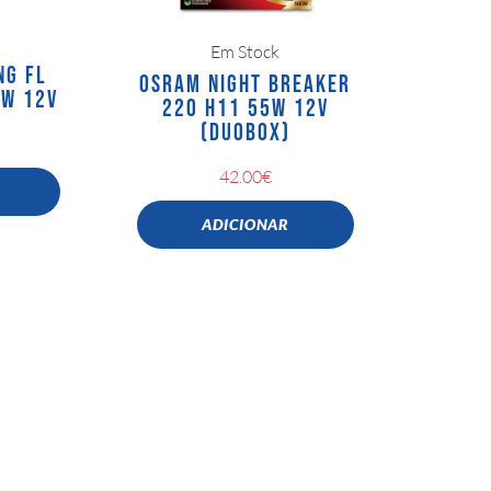
Em Stock
NG FL
OSRAM NIGHT BREAKER
2W 12V
220 H11 55W 12V
(DUOBOX)
42.00
€
ADICIONAR