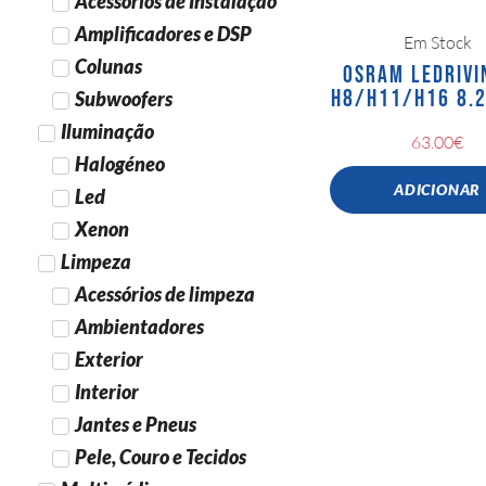
Acessórios de Instalação
Amplificadores e DSP
Em Stock
Colunas
OSRAM LEDRIVI
H8/H11/H16 8.
Subwoofers
Iluminação
63.00
€
Halogéneo
ADICIONAR
Led
Xenon
Limpeza
Acessórios de limpeza
Ambientadores
Exterior
Interior
Jantes e Pneus
Pele, Couro e Tecidos