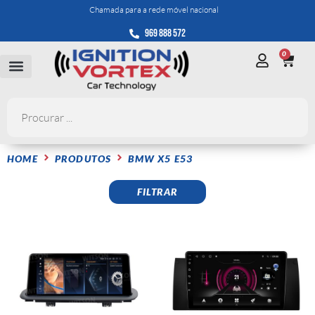
Chamada para a rede móvel nacional
969 888 572
0
HOME
PRODUTOS
BMW X5 E53
FILTRAR