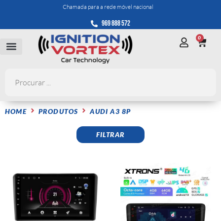
Chamada para a rede móvel nacional
969 888 572
0
HOME
PRODUTOS
AUDI A3 8P
FILTRAR